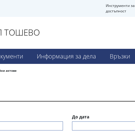
Инструменти за
достъпност
АЛ ТОШЕВО
кументи
Информация за дела
Връзки
бни актове
До дата