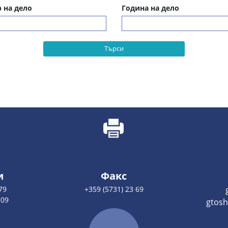
 на дело
Година на дело
Търси
и
Факс
79
+359 (5731) 23 69
109
gtosh