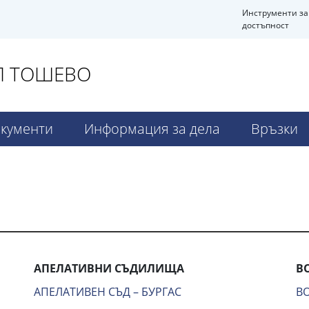
Инструменти за
достъпност
АЛ ТОШЕВО
кументи
Информация за дела
Връзки
АПЕЛАТИВНИ СЪДИЛИЩА
В
АПЕЛАТИВЕН СЪД – БУРГАС
В