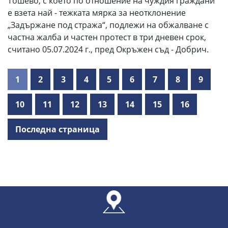
Тошево, с което по отношение на чуждия граждани
е взета най - тежката мярка за неотклонение
„Задържане под стража“, подлежи на обжалване с
частна жалба и частен протест в три дневен срок,
считано 05.07.2024 г., пред Окръжен съд - Добрич.
1
2
3
4
5
6
7
8
9
10
11
12
13
14
15
16
Последна страница