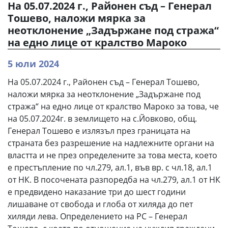
На 05.07.2024 г., Районен съд – Генерал
Тошево, наложи мярка за
неотклонение „Задържане под стража“
на едно лице от кралство Мароко
5 юли 2024
На 05.07.2024 г., Районен съд – Генерал Тошево,
наложи мярка за неотклонение „Задържане под
стража“ на едно лице от кралство Мароко за това, че
на 05.07.2024г. в землището на с.Йовково, общ.
Генерал Тошево е излязъл през границата на
страната без разрешение на надлежните органи на
властта и не през определените за това места, което
е престъпление по чл.279, ал.1, във вр. с чл.18, ал.1
от НК. В посочената разпоредба на чл.279, ал.1 от НК
е предвидено наказание три до шест години
лишаване от свобода и глоба от хиляда до пет
хиляди лева. Определението на РС – Генерал