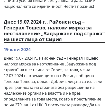
с чийто усилия винаги сме успявали да запазим
националната си идентичност. Честит празник!
Днес 19.07.2024 г., Районен съд –
Генерал Тошево, наложи мярка за
неотклонение „Задържане под стража“
на шест лица от Сирия
19 юли 2024
Днес 19.07.2024 г., Районен съд – Генерал Тошево,
наложи мярка за неотклонение „Задържане под
стража“ на шест лица от Сирия, за това, че на
17.07.2024 г., в землището на с.Росица, община
Генерал Тошево, област Добрич, лицата са излезли
през границата на страната без разрешение на
надлежните органи на властта и не през
определените за това места, което е престъпление
по чл.279, ал.1 от НК. В посочената разпоредба на