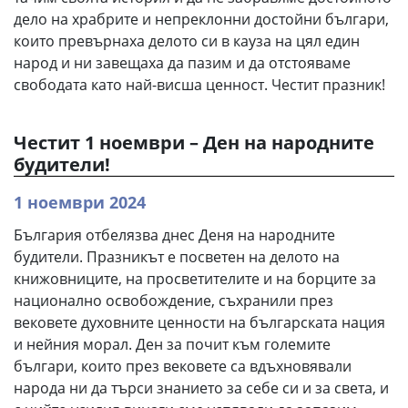
дело на храбрите и непреклонни достойни българи,
които превърнаха делото си в кауза на цял един
народ и ни завещаха да пазим и да отстояваме
свободата като най-висша ценност. Честит празник!
Честит 1 ноември – Ден на народните
будители!
1 ноември 2024
България отбелязва днес Деня на народните
будители. Празникът е посветен на делото на
книжовниците, на просветителите и на борците за
национално освобождение, съхранили през
вековете духовните ценности на българската нация
и нейния морал. Ден за почит към големите
българи, които през вековете са вдъхновявали
народа ни да търси знанието за себе си и за света, и