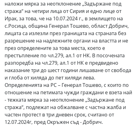
наложи мярка за неотклонение „Задържане под
стража“ на четири лица от Сирия и едно лице от
Ирак, за това, че на 10.07.2024 г., в землището на
с.Росица, община Генерал Тошево, област Добрич,
лицата са излезли през границата на страната без
разрешение на надлежните органи на властта и не
през определените за това места, което е
престъпление по чл.279, ал.1 от НК. В посочената
разпоредба на чл.279, ал.1 от НК е предвидено
наказание три до шест години лишаване от свобода
и глоба от хиляда до пет хиляди лева.
Определенията на РС – Генерал Тошево, с които по
отношение на петимата чужди граждани е взета най
- тежката мярка за неотклонение „Задържане под
стража“, подлежат на обжалване с частна жалба и
частен протест в три дневен срок, считано от
12.07.2024г, пред Окръжен съд - Добрич.