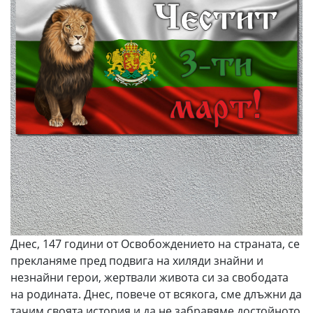
Днес, 147 години от Освобождението на страната, се
прекланяме пред подвига на хиляди знайни и
незнайни герои, жертвали живота си за свободата
на родината. Днес, повече от всякога, сме длъжни да
тачим своята история и да не забравяме достойното