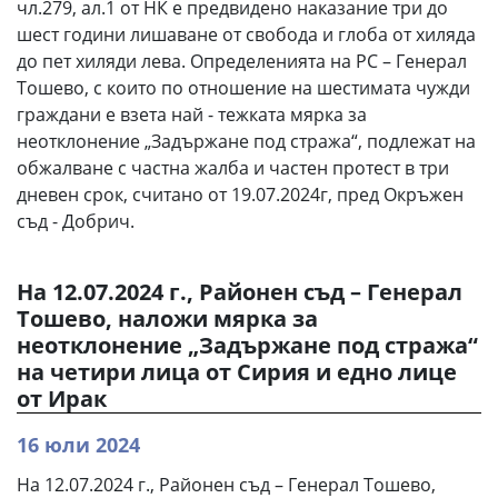
чл.279, ал.1 от НК е предвидено наказание три до
шест години лишаване от свобода и глоба от хиляда
до пет хиляди лева. Определенията на РС – Генерал
Тошево, с които по отношение на шестимата чужди
граждани е взета най - тежката мярка за
неотклонение „Задържане под стража“, подлежат на
обжалване с частна жалба и частен протест в три
дневен срок, считано от 19.07.2024г, пред Окръжен
съд - Добрич.
На 12.07.2024 г., Районен съд – Генерал
Тошево, наложи мярка за
неотклонение „Задържане под стража“
на четири лица от Сирия и едно лице
от Ирак
16 юли 2024
На 12.07.2024 г., Районен съд – Генерал Тошево,