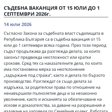
СЪДЕБНА ВАКАНЦИЯ ОТ 15 ЮЛИ ДО 1
СЕПТЕМВРИ 2026г.
14 юли 2026
Съгласно Закона за съдебната власт съдилищата в
Република България са в съдебна ваканция от 15
юли до 1 септември всяка година. През този период
съдът продължава да разглежда делата, за които
законът предвижда неотложност или кратки
срокове. Сред тях са наказателните дела, по които
има постановена мярка за неотклонение
„задържане под стража“, както и делата по бързото
производство. Разглеждат се също делата за
издръжка, за родителски права по отношение на
ненавършили пълнолетие деца и за незаконно
уволнение, както и исканията за обезпечаване на
искове и доказателства, за даване на разрешения и
издаване на заповеди по Семейния кодекс. Работата