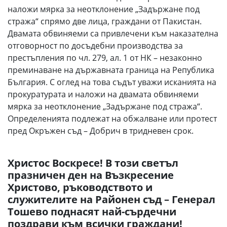
наложи мярка за неотклонение „Задържане под
стража“ спрямо две лица, граждани от Пакистан.
Двамата обвиняеми са привлечени към наказателна
отговорност по досъдебни производства за
престъпления по чл. 279, ал. 1 от НК – незаконно
преминаване на държавната граница на Република
България. С оглед на това съдът уважи исканията на
прокуратурата и наложи на двамата обвиняеми
мярка за неотклонение „Задържане под стража“.
Определенията подлежат на обжалване или протест
пред Окръжен съд – Добрич в тридневен срок.
Христос Воскресе! В този светъл
празничен ден на Възкресение
Христово, ръководството и
служителите на Районен съд – Генерал
Тошево поднасят най-сърдечни
поздрави към всички граждани!