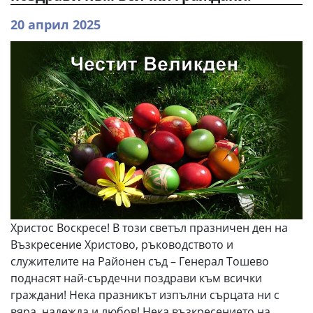
20 април 2025
Христос Воскресе! В този светъл празничен ден на
Възкресение Христово, ръководството и
служителите на Районен съд – Генерал Тошево
поднасят най-сърдечни поздрави към всички
граждани! Нека празникът изпълни сърцата ни с
вяра, надежда и любов! Нека възкресението на