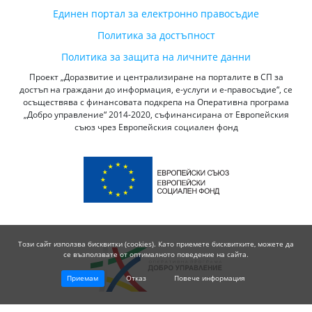
Единен портал за електронно правосъдие
Политика за достъпност
Политика за защита на личните данни
Проект „Доразвитие и централизиране на порталите в СП за
достъп на граждани до информация, е-услуги и е-правосъдие“, се
осъществява с финансовата подкрепа на Оперативна програма
„Добро управление“ 2014-2020, съфинансирана от Европейския
съюз чрез Европейския социален фонд
Този сайт използва бисквитки (cookies). Като приемете бисквитките, можете да
се възползвате от оптималното поведение на сайта.
Приемам
Отказ
Повече информация